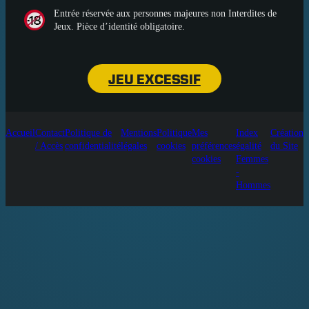
Entrée réservée aux personnes majeures non Interdites de
Jeux. Pièce d’identité obligatoire.
JEU EXCESSIF
Accueil
Contact
Politique de
Mentions
Politique
Mes
Index
Création
/ Accès
confidentialité
légales
cookies
préférences
égalité
du Site
cookies
Femmes
-
Hommes